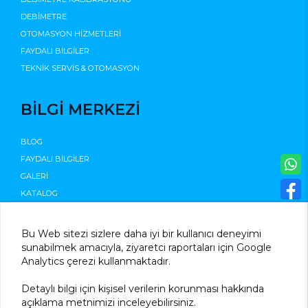
DEBİMETRE
OTOMASYON HİZMETLERİ
FAYDALI BİLGİLER
TEKNİK SERVİS & OTOMASYON
BİLGİ MERKEZİ
BLOG
FAYDALI BİLGİLER
GALERİ
KATALOG
©2025
Bu Web sitezi sizlere daha iyi bir kullanıcı deneyimi
sunabilmek amacıyla, ziyaretci raportaları için Google
Analytics çerezi kullanmaktadır.
Detaylı bilgi için kişisel verilerin korunması hakkında
açıklama metnimizi inceleyebilirsiniz.