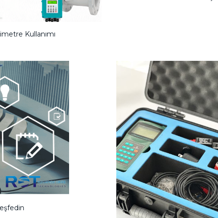
imetre Kullanımı
eşfedin