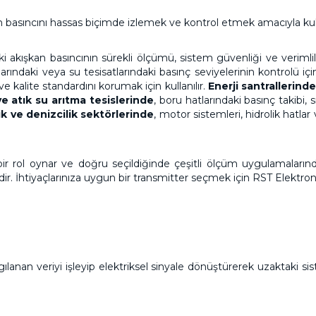
ın basıncını hassas biçimde izlemek ve kontrol etmek amacıyla kulla
ki akışkan basıncının sürekli ölçümü, sistem güvenliği ve verimlil
rındaki veya su tesisatlarındaki basınç seviyelerinin kontrolü için
 kalite standardını korumak için kullanılır.
Enerji santrallerind
e atık su arıtma tesislerinde
, boru hatlarındaki basınç takibi, 
ik ve denizcilik sektörlerinde
, motor sistemleri, hidrolik hatlar
bir rol oynar ve doğru seçildiğinde çeşitli ölçüm uygulamalarınd
dir. İhtiyaçlarınıza uygun bir transmitter seçmek için
RST Elektron
algılanan veriyi işleyip elektriksel sinyale dönüştürerek uzaktaki si