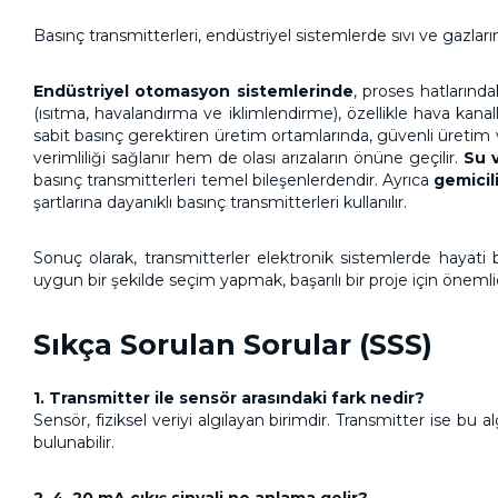
Basınç transmitterleri, endüstriyel sistemlerde sıvı ve gazlar
Endüstriyel otomasyon sistemlerinde
, proses hatlarında
(ısıtma, havalandırma ve iklimlendirme), özellikle hava kanalla
sabit basınç gerektiren üretim ortamlarında, güvenli üretim ve
verimliliği sağlanır hem de olası arızaların önüne geçilir.
Su v
basınç transmitterleri temel bileşenlerdendir. Ayrıca
gemicil
şartlarına dayanıklı basınç transmitterleri kullanılır.
Sonuç olarak, transmitterler elektronik sistemlerde hayati 
uygun bir şekilde seçim yapmak, başarılı bir proje için önemli
Sıkça Sorulan Sorular (SSS)
1. Transmitter ile sensör arasındaki fark nedir?
Sensör, fiziksel veriyi algılayan birimdir. Transmitter ise bu 
bulunabilir.
2. 4–20 mA çıkış sinyali ne anlama gelir?