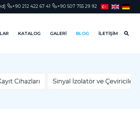
ed]
+90 212 422 67 41
+90 507 755 29 92
LAR
KATALOG
GALERİ
BLOG
İLETİŞİM
ihazları
Sinyal İzolatör ve Çeviriciler
Ter