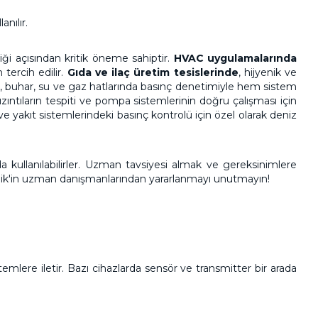
nılır.
iği açısından kritik öneme sahiptir.
HVAC uygulamalarında
 tercih edilir.
Gıda ve ilaç üretim tesislerinde
, hijyenik ve
e
, buhar, su ve gaz hatlarında basınç denetimiyle hem sistem
sızıntıların tespiti ve pompa sistemlerinin doğru çalışması için
 ve yakıt sistemlerindeki basınç kontrolü için özel olarak deniz
a kullanılabilirler. Uzman tavsiyesi almak ve gereksinimlere
ik
'in uzman danışmanlarından yararlanmayı unutmayın!
stemlere iletir. Bazı cihazlarda sensör ve transmitter bir arada