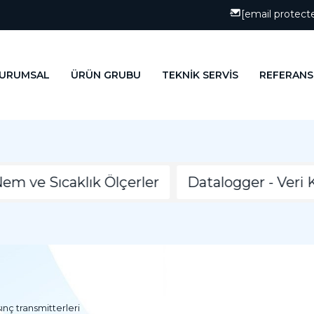
[email protect
URUMSAL
ÜRÜN GRUBU
TEKNİK SERVİS
REFERANS
Sıcaklık Ölçerler
Datalogger - Veri Kayıt C
ınç transmitterleri