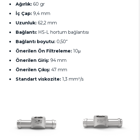
Ağırlık:
60 gr
İç Çap:
9,4 mm
Uzunluk:
62,2 mm
Bağlantı:
HS-L hortum bağlantısı
Bağlantı boyutu:
0,50“
Önerilen Ön Filtreleme:
10μ
Önerilen Giriş:
94 mm
Önerilen Çıkış:
47 mm
Standart viskozite:
1,3 mm²/s