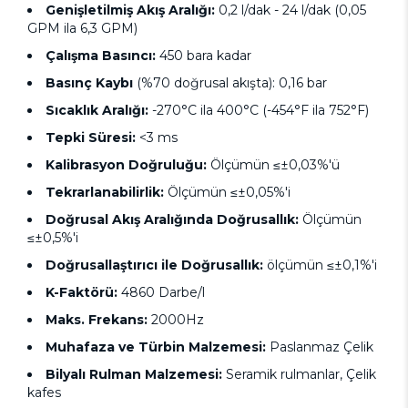
Genişletilmiş Akış Aralığı:
0,2 l/dak - 24 l/dak (0,05
GPM ila 6,3 GPM)
Çalışma Basıncı:
450 bara kadar
Basınç Kaybı
(%70 doğrusal akışta): 0,16 bar
Sıcaklık Aralığı:
-270°C ila 400°C (-454°F ila 752°F)
Tepki Süresi:
<3 ms
Kalibrasyon Doğruluğu:
Ölçümün ≤±0,03%'ü
Tekrarlanabilirlik:
Ölçümün ≤±0,05%'i
Doğrusal Akış Aralığında Doğrusallık:
Ölçümün
≤±0,5%'i
Doğrusallaştırıcı ile Doğrusallık:
ölçümün ≤±0,1%'i
K-Faktörü:
4860 Darbe/l
Maks. Frekans:
2000Hz
Muhafaza ve Türbin Malzemesi:
Paslanmaz Çelik
Bilyalı Rulman Malzemesi:
Seramik rulmanlar, Çelik
kafes