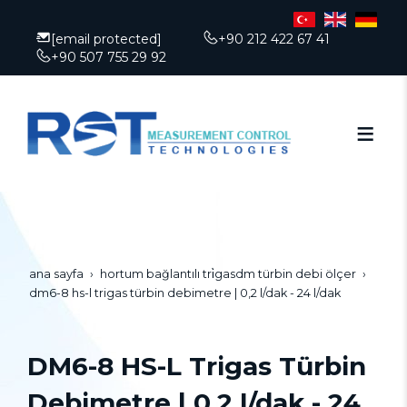
[email protected]
+90 212 422 67 41
+90 507 755 29 92
ana sayfa
hortum bağlantılı tri̇gasdm türbin debi ölçer
dm6-8 hs-l trigas türbin debimetre | 0,2 l/dak - 24 l/dak
DM6-8 HS-L Trigas Türbin
Debimetre | 0,2 l/dak - 24