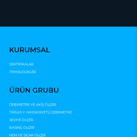
KURUMSAL
SERTİFİKALAR
TEMSİLCİLİKLER
ÜRÜN GRUBU
DEBİMETRE VE AKIŞ ÖLÇER
TRİGAS Y. HASSASİYETLİ DEBİMETRE
SEVİYE ÖLÇER
BASINÇ ÖLÇER
NEM VE SICAK ÖLÇER