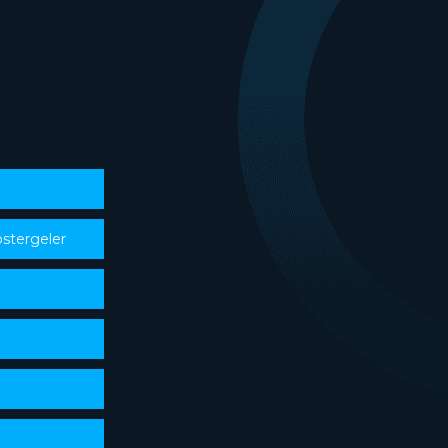
stergeler
i