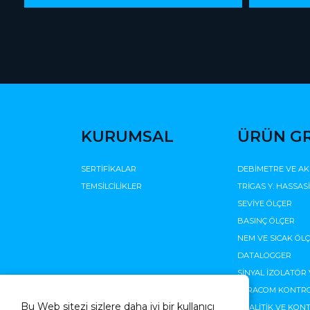
KURUMSAL
ÜRÜN G
SERTİFİKALAR
DEBİMETRE VE AK
TEMSİLCİLİKLER
TRİGAS Y. HASSAS
SEVİYE ÖLÇER
BASINÇ ÖLÇER
NEM VE SICAK ÖL
DATALOGGER
SİNYAL İZOLATÖR 
TERACOM KONTRO
Bu Web sitezi sizlere daha iyi bir kullanıcı
ANALİTİK VE KON