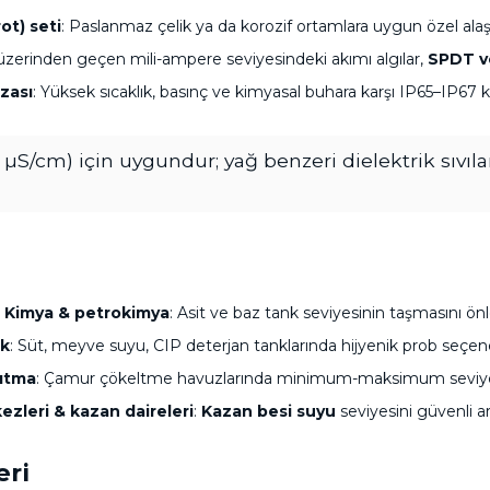
ot) seti
: Paslanmaz çelik ya da korozif ortamlara uygun özel alaşı
r üzerinden geçen mili-ampere seviyesindeki akımı algılar,
SPDT v
zası
: Yüksek sıcaklık, basınç ve kimyasal buhara karşı IP65–IP67 k
0 µS/cm) için uygundur; yağ benzeri dielektrik sıvıl
Kimya & petrokimya
: Asit ve baz tank seviyesinin taşmasını önl
ek
: Süt, meyve suyu, CIP deterjan tanklarında hijyenik prob seçenekl
rıtma
: Çamur çökeltme havuzlarında minimum-maksimum seviye 
kezleri & kazan daireleri
:
Kazan besi suyu
seviyesini güvenli ar
eri