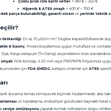
Çoklu prob röle kartlı setler
:
≈ 180 € – 350 €
Hijyenik & ATEX onaylı
:
≈ 400 € – 700 €
dek parça bulunabilirliği, garanti süresi
ve
yerinde teknik s
eçilir?
ı iletkenliği
: En az 10 µS/cm mi? Değilse kapasitif/ultrasonik dü
aklık & basınç
: Proses koşullarınıza uygun muhafaza ve contaları
: Dişli, flanşlı, kelepçeli (Tri-Clamp) seçeneklerini tesis standardınız
 sinyali
: Röle kontağı, 4-20 mA veya PNP/NPN ihtiyacınıza uygu
da prosesleri için
FDA-EHEDG
, patlayıcı ortamlar için
ATEX
işaretl
arı
tank duvarına temas etmeyecek biçimde hizalanmalıdır; aksi takdir
ranlaması
ve topraklama, endüstriyel gürültüden kaynaklı hatalı sin
da
seviye simülasyonu
yaparak kontak noktalarının doğru tetikl