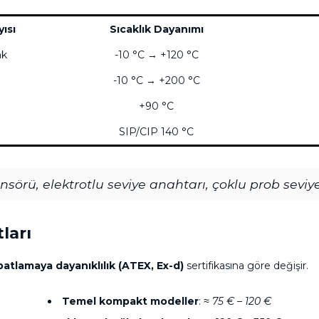
ısı
Sıcaklık Dayanımı
ak
-10 °C → +120 °C
-10 °C → +200 °C
+90 °C
SIP/CIP 140 °C
sensörü, elektrotlu seviye anahtarı, çoklu prob seviy
ları
patlamaya dayanıklılık (ATEX, Ex-d)
sertifikasına göre değişir.
Temel kompakt modeller
:
≈ 75 € – 120 €