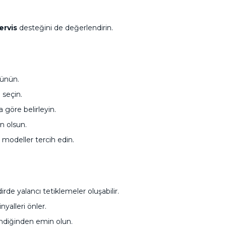
ervis
desteğini de değerlendirin.
şünün.
 seçin.
a göre belirleyin.
n olsun.
i modeller tercih edin.
de yalancı tetiklemeler oluşabilir.
yalleri önler.
endiğinden emin olun.