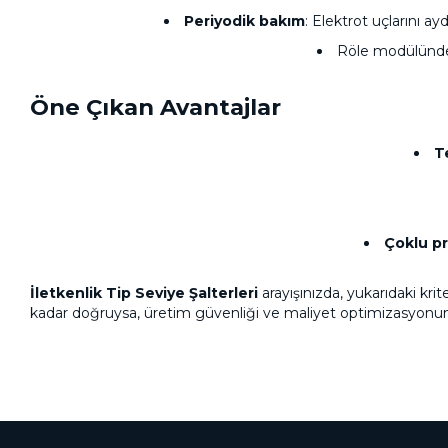
Periyodik bakım
: Elektrot uçlarını ay
Röle modülündek
Öne Çıkan Avantajlar
T
Çoklu p
İletkenlik Tip Seviye Şalterleri
arayışınızda, yukarıdaki kri
kadar doğruysa, üretim güvenliği ve maliyet optimizasyonun