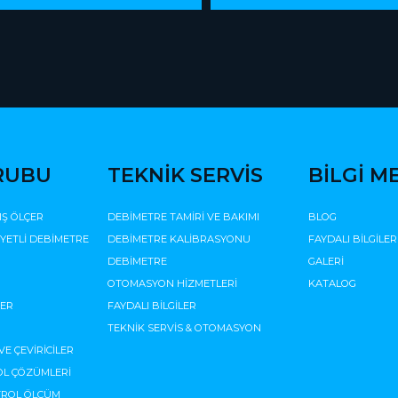
RUBU
TEKNİK SERVİS
BİLGİ M
IŞ ÖLÇER
DEBİMETRE TAMİRİ VE BAKIMI
BLOG
İYETLİ DEBİMETRE
DEBİMETRE KALİBRASYONU
FAYDALI BİLGİLER
DEBİMETRE
GALERİ
OTOMASYON HİZMETLERİ
KATALOG
ÇER
FAYDALI BİLGİLER
TEKNİK SERVİS & OTOMASYON
VE ÇEVİRİCİLER
L ÇÖZÜMLERİ
TROL ÖLÇÜM