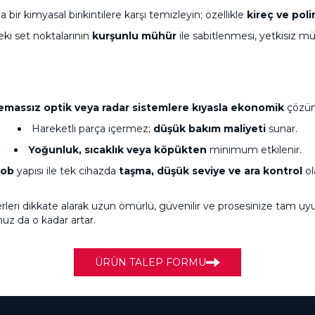
da bir kimyasal birikintilere karşı temizleyin; özellikle
kireç ve poli
i set noktalarının
kurşunlu mühür
ile sabitlenmesi, yetkisiz mü
emassız optik veya radar sistemlere kıyasla ekonomik
çözüm
Hareketli parça içermez;
düşük bakım maliyeti
sunar.
Yoğunluk, sıcaklık veya köpükten
minimum etkilenir.
rob
yapısı ile tek cihazda
taşma, düşük seviye ve ara kontrol
ol
terleri dikkate alarak uzun ömürlü, güvenilir ve prosesinize tam uy
uz da o kadar artar.
ÜRÜN TALEP FORMU