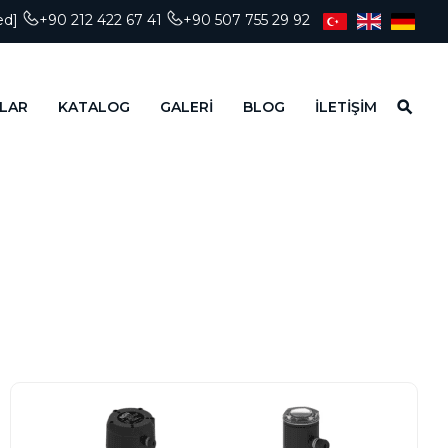
ed]
+90 212 422 67 41
+90 507 755 29 92
LAR
KATALOG
GALERİ
BLOG
İLETİŞİM