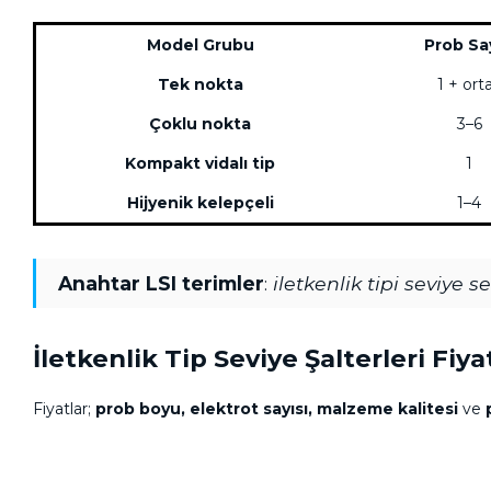
Model Grubu
Prob Say
Tek nokta
1 + ort
Çoklu nokta
3–6
Kompakt vidalı tip
1
Hijyenik kelepçeli
1–4
Anahtar LSI terimler
:
iletkenlik tipi seviye 
İletkenlik Tip Seviye Şalterleri Fiyat
Fiyatlar;
prob boyu, elektrot sayısı, malzeme kalitesi
ve