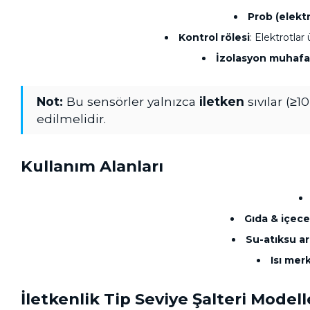
Prob (elektr
Kontrol rölesi
: Elektrotla
İzolasyon muhafa
Not:
Bu sensörler yalnızca
iletken
sıvılar (≥1
edilmelidir.
Kullanım Alanları
Gıda & içec
Su-atıksu a
Isı mer
İletkenlik Tip Seviye Şalteri Modell