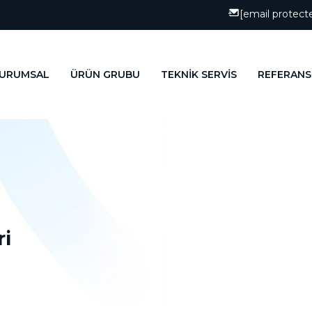
[email protect
URUMSAL
ÜRÜN GRUBU
TEKNİK SERVİS
REFERANS
ri