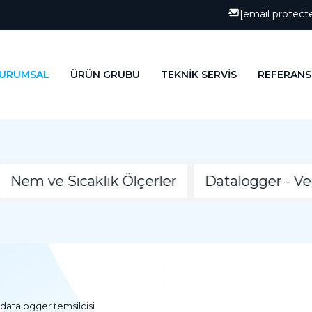
[email protect
URUMSAL
ÜRÜN GRUBU
TEKNİK SERVİS
REFERANS
Nem ve Sıcaklık Ölçerler
Datalogger - Veri
datalogger temsilcisi