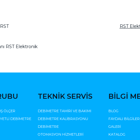
| RST
RST Elek
nı RST Elektronik
RUBU
TEKNİK SERVİS
BİLGİ M
IŞ ÖLÇER
DEBİMETRE TAMİRİ VE BAKIMI
BLOG
İYETLİ DEBİMETRE
DEBİMETRE KALİBRASYONU
FAYDALI BİLGİLER
DEBİMETRE
GALERİ
OTOMASYON HİZMETLERİ
KATALOG