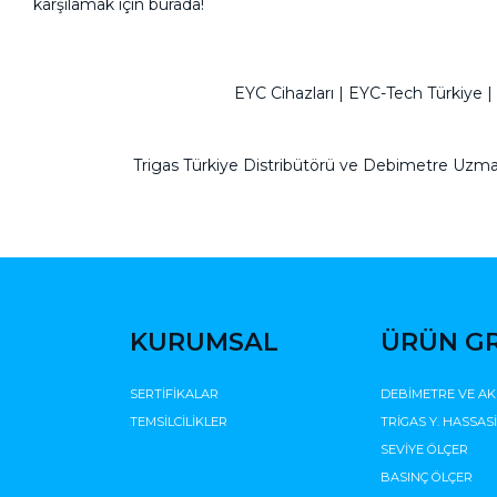
karşılamak için burada!
EYC Cihazları | EYC-Tech Türkiye 
Trigas Türkiye Distribütörü ve Debimetre Uzma
KURUMSAL
ÜRÜN G
SERTİFİKALAR
DEBİMETRE VE AK
TEMSİLCİLİKLER
TRİGAS Y. HASSAS
SEVİYE ÖLÇER
BASINÇ ÖLÇER