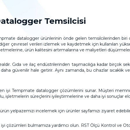
atalogger Temsilcisi
mate datalogger ürünlerinin önde gelen temsilcilerinden biri ol
iğer çevresel verileri izlemek ve kaydetmek için kullanılan yüksek 
 etmelerine, ürün kalitesini artırmalarına ve maliyetleri düşürmele
dealdir. Gıda ve ilaç endüstrilerinden taşımacılığa kadar birçok s
daha güvenilir hale getirir. Aynı zamanda, bu cihazlar sıcaklık v
e en iyi Tempmate datalogger çözümlerini sunar. Müşteri memnuni
 işletmelerin süreçlerini iyileştirmelerine ve daha iyi sonuçlar e
 ürün yelpazemizi incelemek için
ürünler
sayfamızı ziyaret edebilir
 en iyi çözümleri bulmamıza yardımcı olun. RST Ölçü Kontrol ve O