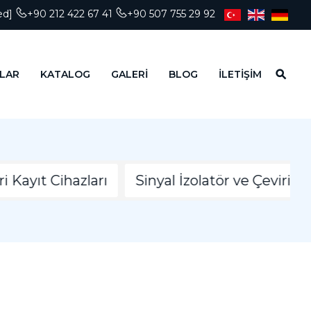
ed]
+90 212 422 67 41
+90 507 755 29 92
LAR
KATALOG
GALERİ
BLOG
İLETİŞİM
 Kayıt Cihazları
Sinyal İzolatör ve Çeviricile