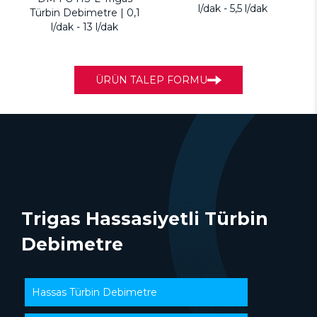
l/dak - 5,5 l/dak
Türbin Debimetre | 0,1
l/dak - 13 l/dak
ÜRÜN TALEP FORMU
Trigas Hassasiyetli Türbin
Debimetre
Hassas Türbin Debimetre