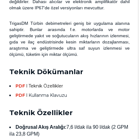
değildirler. Dahas
ı
alıcılar ve elektronik amplifikatör dahil
olmak üzere IP67'de özel versiyonları mevcuttur.
TrigasDM Türbin debimetreleri geniş bir uygulama alanına
sahiptir. Bunlar arasında f.e. motorlarda ve motor
geliştirmede yakıt ve soğutucuların akış hızlarının izlenmesi,
gıda ve ilaç endüstrisinde kesin miktarların dozajlanması,
araştırma ve geliştirmede ultra saf suyun izlenmesi ve
ölçümü, tüketim için miktar ölçümü.
Teknik Dökümanlar
PDF
l Teknik Özellikler
PDF
l
Kullanma Klavuzu
Teknik Özellikler
Doğrusal Akış Aralığı:
7,6 l/dak ila 90 l/dak (2 GPM
ila 23,8 GPM)