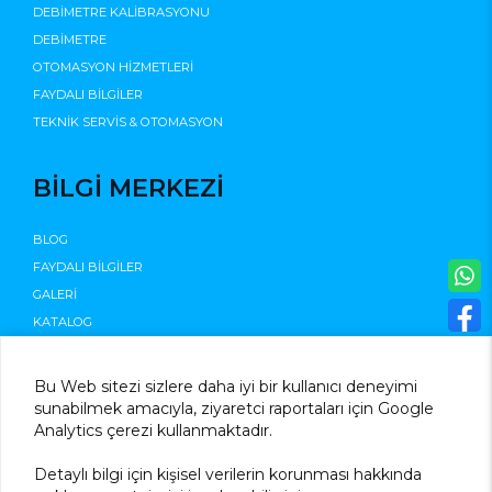
DEBİMETRE KALİBRASYONU
DEBİMETRE
OTOMASYON HİZMETLERİ
FAYDALI BİLGİLER
TEKNİK SERVİS & OTOMASYON
BİLGİ MERKEZİ
BLOG
FAYDALI BİLGİLER
GALERİ
KATALOG
©2025
Bu Web sitezi sizlere daha iyi bir kullanıcı deneyimi
sunabilmek amacıyla, ziyaretci raportaları için Google
Analytics çerezi kullanmaktadır.
Detaylı bilgi için kişisel verilerin korunması hakkında