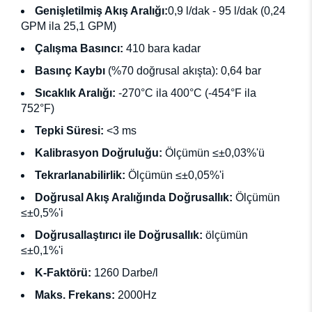
Genişletilmiş Akış Aralığı:
0,9 l/dak - 95 l/dak (0,24
GPM ila 25,1 GPM)
Çalışma Basıncı:
410 bara kadar
Basınç Kaybı
(%70 doğrusal akışta): 0,64 bar
Sıcaklık Aralığı:
-270°C ila 400°C (-454°F ila
752°F)
Tepki Süresi:
<3 ms
Kalibrasyon Doğruluğu:
Ölçümün ≤±0,03%'ü
Tekrarlanabilirlik
:
Ölçümün ≤±0,05%'i
Doğrusal Akış Aralığında Doğrusallık:
Ölçümün
≤±0,5%'i
Doğrusallaştırıcı ile Doğrusallık:
ölçümün
≤±0,1%'i
K-Faktörü:
1260 Darbe/l
Maks. Frekans:
2000Hz