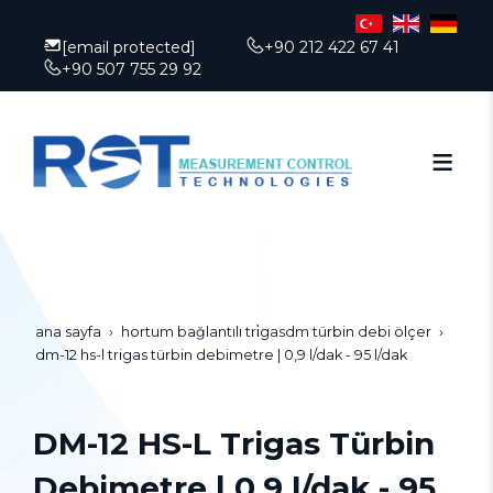
[email protected]
+90 212 422 67 41
+90 507 755 29 92
ana sayfa
hortum bağlantılı tri̇gasdm türbin debi ölçer
dm-12 hs-l trigas türbin debimetre | 0,9 l/dak - 95 l/dak
DM-12 HS-L Trigas Türbin
Debimetre | 0,9 l/dak - 95