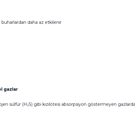
 buharlardan daha az etkilenir
l gazlar
jen sülfür (H₂S) gibi kızılötesi absorpsiyon göstermeyen gazlarda 