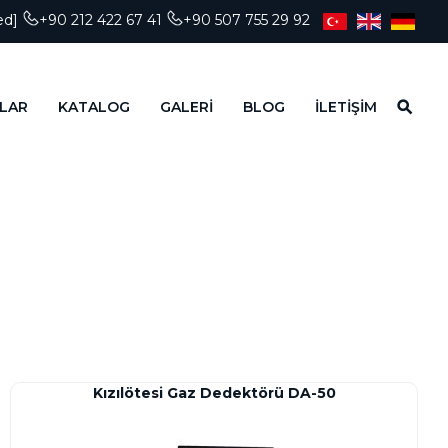
ed]
+90 212 422 67 41
+90 507 755 29 92
LAR
KATALOG
GALERİ
BLOG
İLETİŞİM
Kızılötesi Gaz Dedektörü DA-50