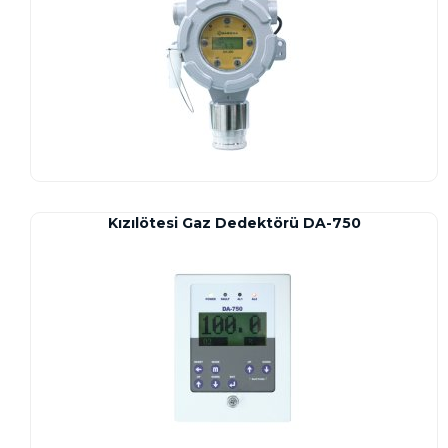
Kızılötesi Gaz Dedektörü DA-750