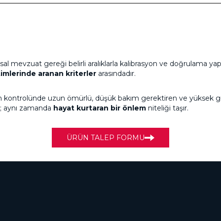
sal mevzuat gereği belirli aralıklarla kalibrasyon ve doğrulama ya
imlerinde aranan kriterler
arasındadır.
ların kontrolünde uzun ömürlü, düşük bakım gerektiren ve yüksek gü
il; aynı zamanda
hayat kurtaran bir önlem
niteliği taşır.
ÜRÜN TALEP FORMU