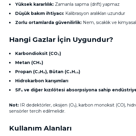
Yüksek kararlılık:
Zamanla sapma (drift) yapmaz
Düşük bakım ihtiyacı:
Kalibrasyon aralıkları uzundur
Zorlu ortamlarda güvenilirlik:
Nem, sıcaklık ve kimyasal
Hangi Gazlar İçin Uygundur?
Karbondioksit (CO₂)
Metan (CH₄)
Propan (C₃H₈), Bütan (C₄H₁₀)
Hidrokarbon karışımları
SF₆ ve diğer kızılötesi absorpsiyona sahip endüstriye
Not:
IR dedektörler, oksijen (O₂), karbon monoksit (CO), hidro
sensörler tercih edilmelidir.
Kullanım Alanları