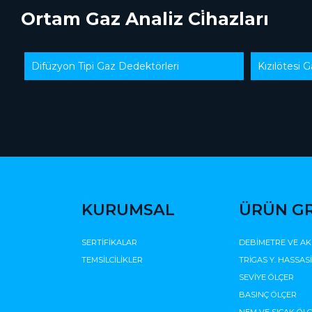
Ortam Gaz Analiz Ci̇hazları
Difüzyon Tipi Gaz Dedektörleri
Kızılötesi 
KURUMSAL
ÜRÜN G
SERTİFİKALAR
DEBİMETRE VE AK
TEMSİLCİLİKLER
TRİGAS Y. HASSAS
SEVİYE ÖLÇER
BASINÇ ÖLÇER
NEM VE SICAK ÖL