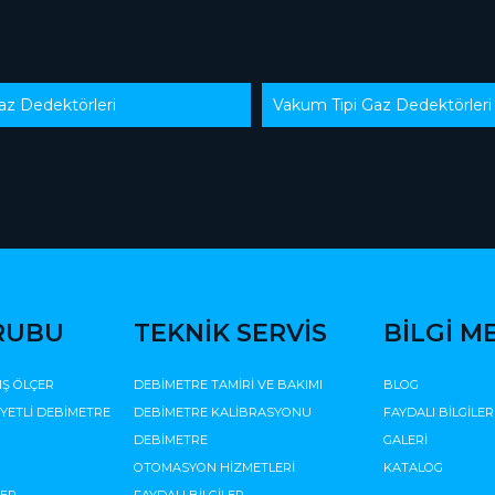
Gaz Dedektörleri
Vakum Tipi Gaz Dedektörleri
RUBU
TEKNİK SERVİS
BİLGİ M
IŞ ÖLÇER
DEBİMETRE TAMİRİ VE BAKIMI
BLOG
İYETLİ DEBİMETRE
DEBİMETRE KALİBRASYONU
FAYDALI BİLGİLER
DEBİMETRE
GALERİ
OTOMASYON HİZMETLERİ
KATALOG
ÇER
FAYDALI BİLGİLER