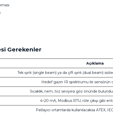
anması
ü
si Gerekenler
Açıklama
Tek ışınlı (single beam) ya da çift ışınlı (dual beam) sist
Hedef gazın IR spektrumu ile sensörün 
Sıcaklık, nem, toz seviyesi göz önünde bulundu
4–20 mA, Modbus RTU, röle çıkışı gibi en
Patlayıcı ortamlarda kullanılacaksa ATEX, IEC