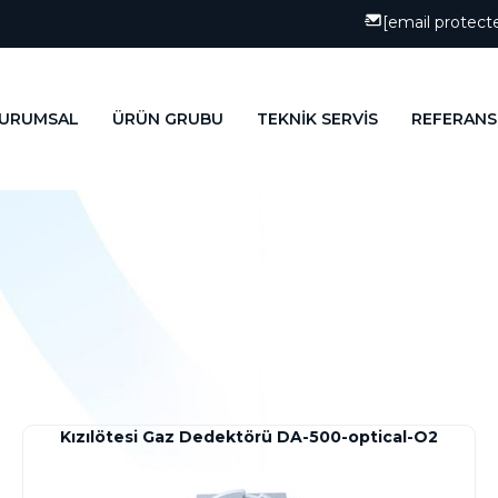
[email protect
URUMSAL
ÜRÜN GRUBU
TEKNİK SERVİS
REFERANS
Kızılötesi Gaz Dedektörü DA-500-optical-O2