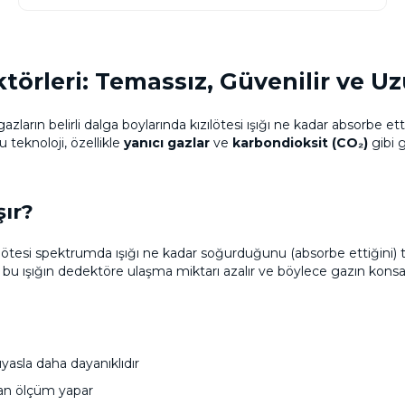
ktörleri: Temassız, Güvenilir ve 
gazların belirli dalga boylarında kızılötesi ışığı ne kadar absorbe
teknoloji, özellikle
yanıcı gazlar
ve
karbondioksit (CO₂)
gibi 
şır?
lötesi spektrumda ışığı ne kadar soğurduğunu (absorbe ettiğini) te
e bu ışığın dedektöre ulaşma miktarı azalır ve böylece gazın konsa
yasla daha dayanıklıdır
an ölçüm yapar