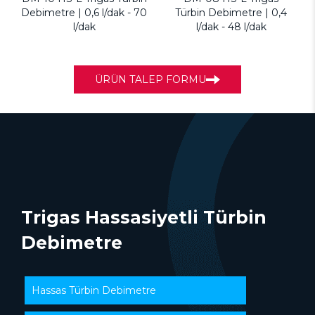
Debimetre | 0,6 l/dak - 70
Türbin Debimetre | 0,4
l/dak
l/dak - 48 l/dak
ÜRÜN TALEP FORMU
Trigas Hassasiyetli Türbin
Debimetre
Hassas Türbin Debimetre