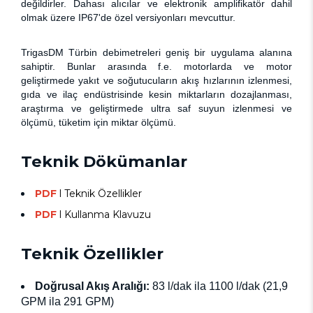
değildirler. Dahas
ı
alıcılar ve elektronik amplifikatör dahil
olmak üzere IP67'de özel versiyonları mevcuttur.
TrigasDM
Türbin debimetreleri
geniş bir uygulama alanına
sahiptir. Bunlar arasında f.e. motorlarda ve motor
geliştirmede yakıt ve soğutucuların akış hızlarının izlenmesi,
gıda ve ilaç endüstrisinde kesin miktarların dozajlanması,
araştırma ve geliştirmede ultra saf suyun izlenmesi ve
ölçümü, tüketim için miktar ölçümü.
Teknik Dökümanlar
PDF
l Teknik Özellikler
PDF
l Kullanma Klavuzu
Teknik Özellikler
Doğrusal Akış Aralığı:
83 l/dak ila 1100 l/dak (21,9
GPM ila 291 GPM)