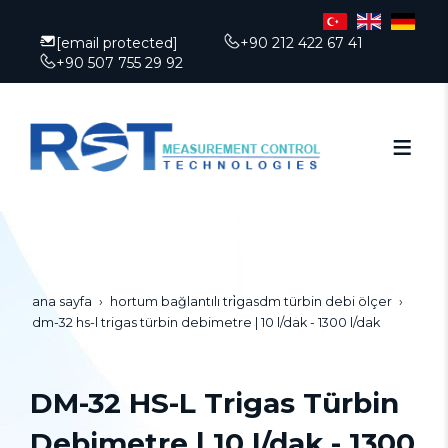
[email protected]
+90 212 422 67 41
+90 507 755 29 92
ana sayfa
hortum bağlantılı tri̇gasdm türbin debi ölçer
dm-32 hs-l trigas türbin debimetre | 10 l/dak - 1300 l/dak
DM-32 HS-L Trigas Türbin
Debimetre | 10 l/dak - 1300