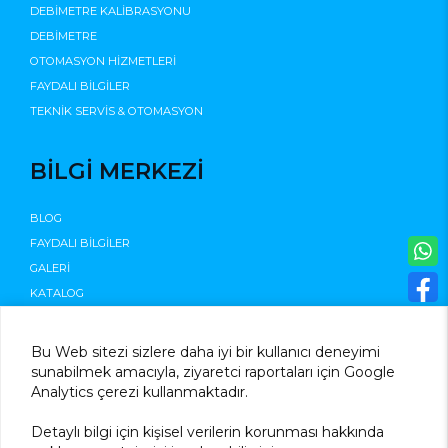
DEBİMETRE KALİBRASYONU
DEBİMETRE
OTOMASYON HİZMETLERİ
FAYDALI BİLGİLER
TEKNİK SERVİS & OTOMASYON
BİLGİ MERKEZİ
BLOG
FAYDALI BİLGİLER
GALERİ
KATALOG
©2025
Bu Web sitezi sizlere daha iyi bir kullanıcı deneyimi
sunabilmek amacıyla, ziyaretci raportaları için Google
Analytics çerezi kullanmaktadır.
Detaylı bilgi için kişisel verilerin korunması hakkında