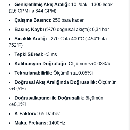
Genişletilmiş Akış Aralığı:
10 l/dak - 1300 l/dak
(2,6 GPM ila 344 GPM)
Çalışma Basıncı:
250 bara kadar
Basınç Kaybı
(%70 doğrusal akışta): 0,34 bar
Sıcaklık Aralığı:
-270°C ila 400°C (-454°F ila
752°F)
Tepki Süresi:
<3 ms
Kalibrasyon Doğruluğu:
Ölçümün ≤±0,03%'ü
Tekrarlanabilirlik:
Ölçümün ≤±0,05%'i
Doğrusal Akış Aralığında Doğrusallık:
Ölçümün
≤±0,5%'i
Doğrusallaştırıcı ile Doğrusallık:
ölçümün
≤±0,1%'i
K-Faktörü:
65 Darbe/l
Maks. Frekans:
1400Hz