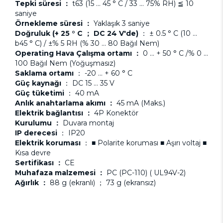
Tepki süresi ：
t63 (15 ... 45 ° C / 33 ... 75% RH) ≦ 10
saniye
Örnekleme süresi ：
Yaklaşık 3 saniye
Doğruluk (+ 25 ° C ； DC 24 V'de)
： ± 0.5 ° C (10 ...
b45 ° C) / ±% 5 RH (% 30 ... 80 Bağıl Nem)
Operating Hava Çalışma ortamı ：
0 ... + 50 ° C /% 0 ...
100 Bağıl Nem (Yoğuşmasız)
Saklama ortamı
： -20 ... + 60 ° C
Güç kaynağı
： DC 15 ... 35 V
Güç tüketimi
： 40 mA
Anlık anahtarlama akımı ：
45 mA (Maks.)
Elektrik bağlantısı ：
4P Konektör
Kurulumu ：
Duvara montaj
IP derecesi
： IP20
Elektrik koruması
： ■ Polarite koruması ■ Aşırı voltaj ■
Kısa devre
Sertifikası ：
CE
Muhafaza malzemesi ：
PC (PC-110) ( UL94V-2)
Ağırlık ：
88 g (ekranlı) ； 73 g (ekransız)