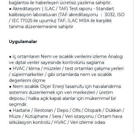
bağlantısı ile haberleşen ücretsiz yazılıma sahiptir.
● Akreditasyon: ( ILAC / TAF) Test raporu - Standart
kalibrasyon laboratuvarı (TAF akreditasyonu ： 3032, ISO
/ IEC 17025 ile uyumlu) TAF, ILAC MRA ile karşılıklı
tanıma düzenlemesine sahiptir
Uygulamalar
● İç ortamlarıın Nem ve sıcaklık verilerini izleme Analog
ve dijital veriler sayesinde kontrolünü sağlama
● HVAC / klima / müzeler / test ortamları çalışma yerleri
/ süpermarketler / gibi ortamlarda nem ve sıcaklık
değerlerini ölçme
● Nem sıcaklık Ölçer Enerji tasarrufu için havalandırma
sistemini düzenlemek için veri merkezleri / üretim
deposu / halka açık kapalı alanlar için mükemmel bir
seçimdir.
● Hastane / Restoran / Depo / Ofis / Otopark / Dükkan /
Müze / Kütüphane / Sera / Veri istasyonu / Ortam hava
sirkülasyon kontrolü / HVAC / Veri izleme odası