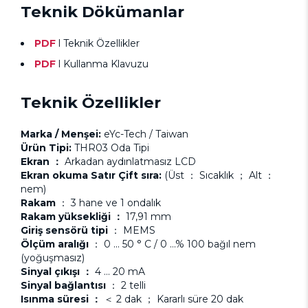
Teknik Dökümanlar
PDF
l
Teknik Özellikler
PDF
l
Kullanma Klavuzu
Teknik Özellikler
Marka / Menşei:
eYc-Tech / Taiwan
Ürün Tipi:
THR03 Oda Tipi
Ekran ：
Arkadan aydınlatmasız LCD
Ekran okuma Satır Çift sıra:
(Üst ： Sıcaklık ； Alt ：
nem)
Rakam
： 3 hane ve 1 ondalık
Rakam yüksekliği ：
17,91 mm
Giriş sensörü tipi
： MEMS
Ölçüm aralığı
： 0 ... 50 ° C / 0 ...% 100 bağıl nem
(yoğuşmasız)
Sinyal çıkışı ：
4 ... 20 mA
Sinyal bağlantısı
： 2 telli
Isınma süresi ：
＜ 2 dak ； Kararlı süre 20 dak