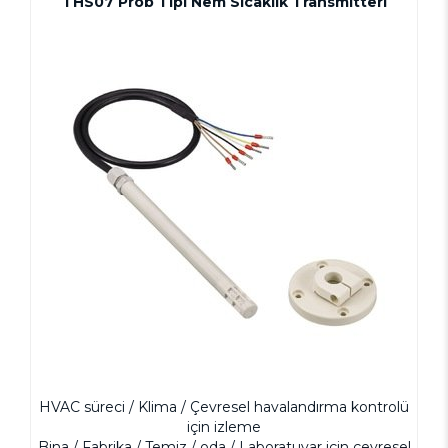
THS07 Prob Tipi Nem Sıcaklık Transmitteri
HVAC süreci / Klima / Çevresel havalandırma kontrolü
için izleme
Bina / Fabrika / Temiz / oda / Laboratuvar için çevresel