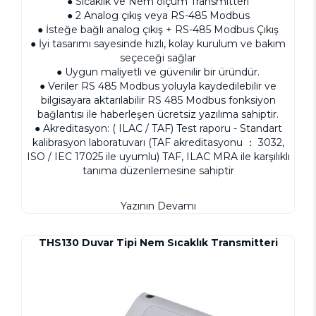
● Sıcaklık ve Nem ölçüm Transmitteri
● 2 Analog çıkış veya RS-485 Modbus
● İsteğe bağlı analog çıkış + RS-485 Modbus Çıkış
● İyi tasarımı sayesinde hızlı, kolay kurulum ve bakım
seçeceği sağlar
● Uygun maliyetli ve güvenilir bir üründür.
● Veriler RS 485 Modbus yoluyla kaydedilebilir ve
bilgisayara aktarılabilir RS 485 Modbus fonksiyon
bağlantısı ile haberleşen ücretsiz yazılıma sahiptir.
● Akreditasyon: ( ILAC / TAF) Test raporu - Standart
kalibrasyon laboratuvarı (TAF akreditasyonu ： 3032,
ISO / IEC 17025 ile uyumlu) TAF, ILAC MRA ile karşılıklı
tanıma düzenlemesine sahiptir
Yazının Devamı
THS130 Duvar Tipi Nem Sıcaklık Transmitteri