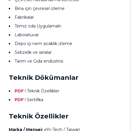
Bina için çevresel izleme
Fabrikalar
Temiz oda Uygulamalrı
Laboratuvar
Depo içi nem sıcaklık izleme
Sebzelik ve seralar
Tarım ve Gıda endüstrisi
Teknik Dökümanlar
PDF
l
Teknik Özellikler
PDF
l
Sertifika
Teknik Özellikler
Marka / Menşei:
eYc-Tech / Taiwan