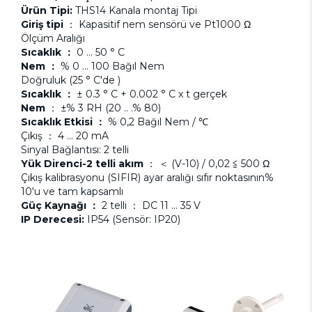
Ürün Tipi:
THS14 Kanala montaj Tipi
Giriş tipi
： Kapasitif nem sensörü ve Pt1000 Ω
Ölçüm Aralığı
Sıcaklık ：
0 ... 50 ° C
Nem ：
% 0 ... 100 Bağıl Nem
Doğruluk (25 ° C'de )
Sıcaklık ：
± 0.3 ° C + 0.002 ° C x t gerçek
Nem
： ±% 3 RH (20 .. .% 80)
Sıcaklık Etkisi ：
% 0,2 Bağıl Nem / ℃
Çıkış ： 4 ... 20 mA
Sinyal Bağlantısı: 2 telli
Yük Direnci-2 telli akım
： ＜ (V-10) / 0,02 ≦ 500 Ω
Çıkış kalibrasyonu (SIFIR) ayar aralığı sıfır noktasının%
10'u ve tam kapsamlı
Güç Kaynağı ：
2 telli ： DC 11 ... 35 V
IP Derecesi:
IP54 (Sensör: IP20)