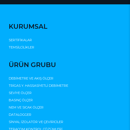
KURUMSAL
SERTİFİKALAR
TEMSİLCİLİKLER
ÜRÜN GRUBU
DEBİMETRE VE AKIŞ ÖLÇER
TRİGAS Y. HASSASİYETLİ DEBİMETRE
SEVİYE ÖLÇER
BASINÇ ÖLÇER
NEM VE SICAK ÖLÇER
DATALOGGER
SİNYAL İZOLATÖR VE ÇEVİRİCİLER
TERACOM KONTROL ÇÖZÜMLERİ