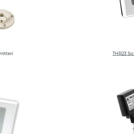
itteri
THR23 Sıca