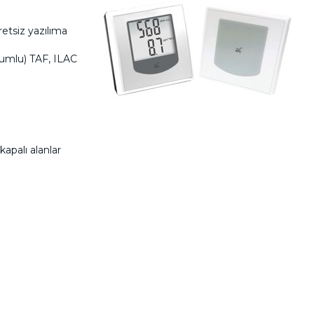
retsiz yazılıma
uyumlu) TAF, ILAC
apalı alanlar