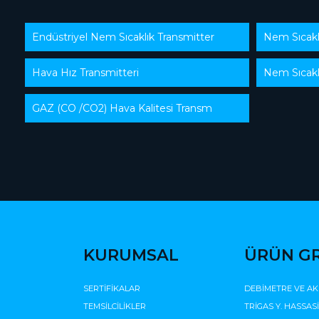
Endüstriyel Nem Sıcaklık Transmitter
Nem Sıcaklı
Hava Hız Transmitteri
Nem Sıcakl
GAZ (CO /CO2) Hava Kalitesi Transm
KURUMSAL
ÜRÜN G
SERTİFİKALAR
DEBİMETRE VE AK
TEMSİLCİLİKLER
TRİGAS Y. HASSAS