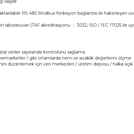
ği sağlar
aktarılabilir RS 485 Modbus fonksiyon bağlantısı ile haberleşen üc
syon laboratuvarı (TAF akreditasyonu ： 3032, ISO / IEC 17025 ile 
ijital veriler sayesinde kontrolünü sağlama
üpermarketler / gibi ortamlarda nem ve sıcaklık değerlerini ölçme
mini düzenlemek için veri merkezleri / üretim deposu / halka açık k