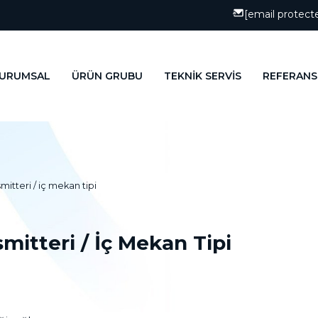
[email protect
URUMSAL
ÜRÜN GRUBU
TEKNİK SERVİS
REFERANS
mitteri / i̇ç mekan tipi
itteri / İç Mekan Tipi