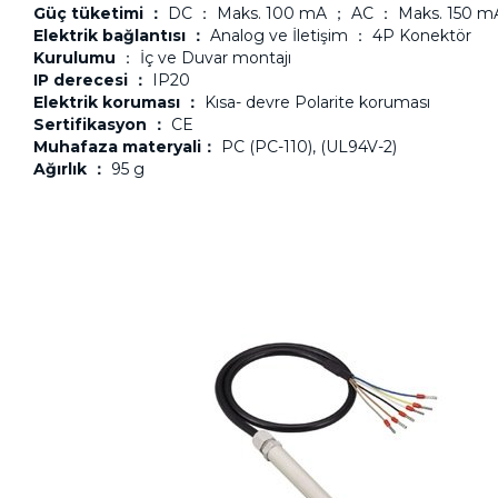
Güç tüketimi ：
DC ： Maks. 100 mA ； AC ： Maks. 150 m
Elektrik bağlantısı ：
Analog ve İletişim ： 4P Konektör
Kurulumu
： İç ve Duvar montajı
IP derecesi ：
IP20
Elektrik koruması ：
Kısa- devre Polarite koruması
Sertifikasyon ：
CE
Muhafaza materyali：
PC (PC-110), (UL94V-2)
Ağırlık ：
95 g