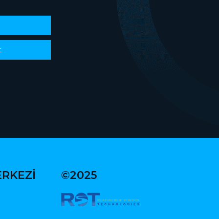
t
ERKEZİ
©2025