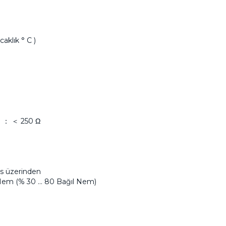
aklık ° C )
şı ： ＜ 250 Ω
us üzerinden
 Nem (% 30 ... 80 Bağıl Nem)
)