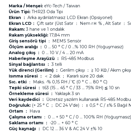
Marka / Menşei:
eYc-Tech / Taiwan
Ürün Tipi:
THR23 Oda Tipi
Ekran ：
Arka aydınlatmasız LCD Ekran (Opsiyonel)
Ekran LCD：
Çift satır (Üst Satır ： Nem rＨ % , Alt Satır ： Sıc
Rakam:
3 hane ve 1 ondalık
Rakam yüksekliği:
17,84 mm
Giriş sensörü tipi
： MEMS Sensör
Ölçüm aralığı ：
0 ... 50 ° C / 0 ...% 100 RH (Yoğuşmasız)
Analog çıkış ：
0 ... 10 V / 4 ... 20 mA
Haberleşme Arayüzü ：
RS-485 Modbus
Sinyal bağlantısı ：
3 telli
Yük direnci (Gerilim) ：
Gerilim çıkışı ： ≧ 10 KΩ / Akım çıkı
Isınma süresi ：
＜ 2 dak ； Kararlı süre 20 dak
Sıc. etki
： Maks. -% 0,15 RH / ℃ (0 ° C ... 80 ° C)
Tepki süresi ：
t63 (15 ... 45 ° C / 33 ... 75% RH) ≦ 10 sn
Örnekleme süresi ：
Yaklaşık 3 sn
Veri kaydedici ：
Ücretsiz yazılım kullanarak RS-485 Modb
Doğruluk:
(+ 25 ° C ； DC 24 V'de) ： ± 0,5 ° C / ±% 5 Bağıl
Ortam ：
Hava
Çalışma ortamı
： 0 ... + 50 ° C / 0 ... 100% RH (Yoğuşmasız
Saklama ortamı ：
-20 ... + 60 ° C
Güç kaynağı ：
DC 12 ... 36 V & AC 24 V ±% 10