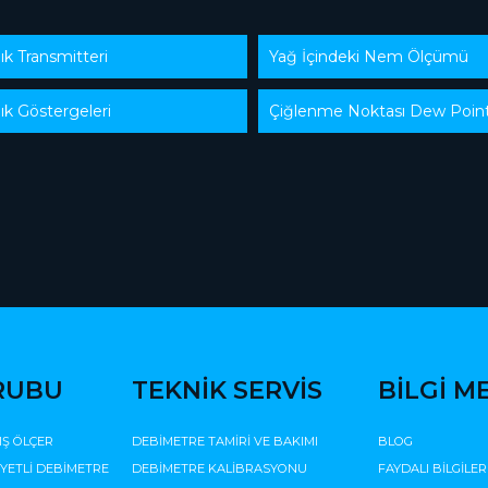
k Transmitteri
Yağ İçindeki Nem Ölçümü
ık Göstergeleri
Çiğlenme Noktası Dew Poin
RUBU
TEKNİK SERVİS
BİLGİ M
IŞ ÖLÇER
DEBİMETRE TAMİRİ VE BAKIMI
BLOG
İYETLİ DEBİMETRE
DEBİMETRE KALİBRASYONU
FAYDALI BİLGİLER