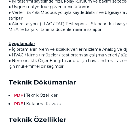
● İyi tasarımı sayesinde hızlı, kolay kurulum ve bakım seçece
● Uygun maliyetli ve güvenilir bir üründür.
● Veriler RS 485 Modbus yoluyla kaydedilebilir ve bilgisayara 
sahiptir.
● Akreditasyon: ( ILAC / TAF) Test raporu - Standart kalibra
MRA ile karşılıklı tanıma düzenlemesine sahiptir
Uygulamalar
● İç ortamlarıın Nem ve sıcaklık verilerini izleme Analog ve d
● HVAC / klima / müzeler / test ortamları çalışma yerleri / s
● Nem sıcaklık Ölçer Enerji tasarrufu için havalandırma siste
için mükemmel bir seçimdir
Teknik Dökümanlar
PDF
l
Teknik Özellikler
PDF
l
Kullanma Klavuzu
Teknik Özellikler