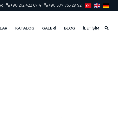
ed]
+90 212 422 67 41
+90 507 755 29 92
LAR
KATALOG
GALERİ
BLOG
İLETİŞİM