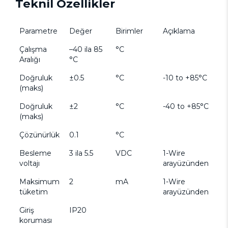
Teknil Özellikler
Parametre
Değer
Birimler
Açıklama
Çalışma
–40 ila 85
°C
Aralığı
°C
Doğruluk
±0.5
°C
-10 to +85°C
(maks)
Doğruluk
±2
°C
-40 to +85°C
(maks)
Çözünürlük
0.1
°C
Besleme
3 ila 5.5
VDC
1-Wire
voltajı
arayüzünden
Maksimum
2
mA
1-Wire
tüketim
arayüzünden
Giriş
IP20
koruması