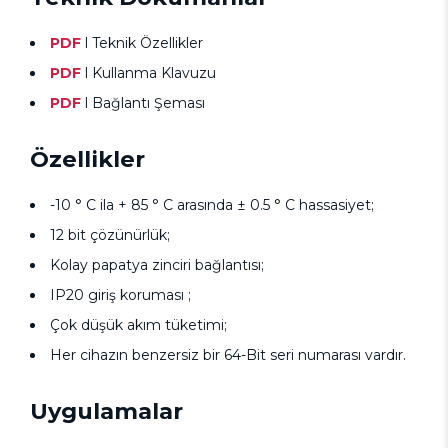
PDF
l Teknik Özellikler
PDF
l Kullanma Klavuzu
PDF
l Bağlantı Şeması
Özellikler
-10 ° C ila + 85 ° C arasında ± 0.5 ° C hassasiyet;
12 bit çözünürlük;
Kolay papatya zinciri bağlantısı;
IP20 giriş koruması ;
Çok düşük akım tüketimi;
Her cihazın benzersiz bir 64-Bit seri numarası vardır.
Uygulamalar