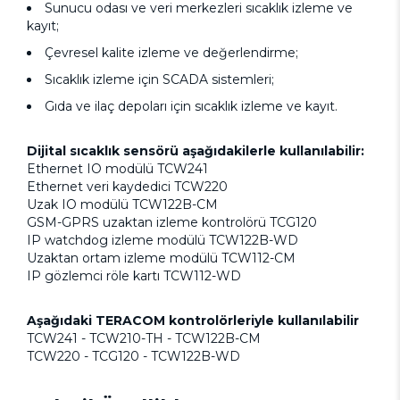
Sunucu odası ve veri merkezleri sıcaklık izleme ve
kayıt;
Çevresel kalite izleme ve değerlendirme;
Sıcaklık izleme için SCADA sistemleri;
Gıda ve ilaç depoları için sıcaklık izleme ve kayıt.
Dijital sıcaklık sensörü aşağıdakilerle kullanılabilir:
Ethernet IO modülü TCW241
Ethernet veri kaydedici TCW220
Uzak IO modülü TCW122B-CM
GSM-GPRS uzaktan izleme kontrolörü TCG120
IP watchdog izleme modülü TCW122B-WD
Uzaktan ortam izleme modülü TCW112-CM
IP gözlemci röle kartı TCW112-WD
Aşağıdaki TERACOM kontrolörleriyle kullanılabilir
TCW241 - TCW210-TH - TCW122B-CM
TCW220 - TCG120 - TCW122B-WD