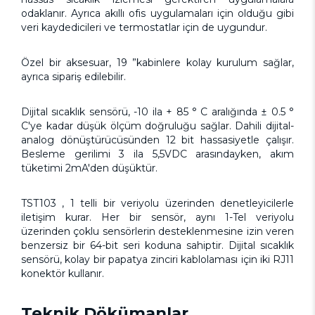
odaklanır. Ayrıca akıllı ofis uygulamaları için olduğu gibi
veri kaydedicileri ve termostatlar için de uygundur.
Özel bir aksesuar, 19 ”kabinlere kolay kurulum sağlar,
ayrıca sipariş edilebilir.
Dijital sıcaklık sensörü, -10 ila + 85 ° C aralığında ± 0.5 °
C'ye kadar düşük ölçüm doğruluğu sağlar. Dahili dijital-
analog dönüştürücüsünden 12 bit hassasiyetle çalışır.
Besleme gerilimi 3 ila 5,5VDC arasındayken, akım
tüketimi 2mA'den düşüktür.
TST103 , 1 telli bir veriyolu üzerinden denetleyicilerle
iletişim kurar. Her bir sensör, aynı 1-Tel veriyolu
üzerinden çoklu sensörlerin desteklenmesine izin veren
benzersiz bir 64-bit seri koduna sahiptir. Dijital sıcaklık
sensörü, kolay bir papatya zinciri kablolaması için iki RJ11
konektör kullanır.
Teknik Dökümanlar