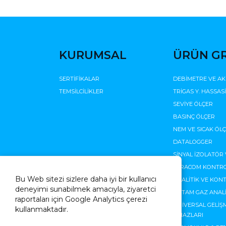
KURUMSAL
ÜRÜN G
SERTİFİKALAR
DEBİMETRE VE AK
TEMSİLCİLİKLER
TRİGAS Y. HASSAS
SEVİYE ÖLÇER
BASINÇ ÖLÇER
NEM VE SICAK ÖL
DATALOGGER
SİNYAL İZOLATÖR 
TERACOM KONTRO
Bu Web sitezi sizlere daha iyi bir kullanıcı
ANALİTİK VE KON
deneyimi sunabilmek amacıyla, ziyaretci
ORTAM GAZ ANALİ
raportaları için Google Analytics çerezi
ÜNİVERSAL GELİŞ
kullanmaktadır.
CİHAZLARI