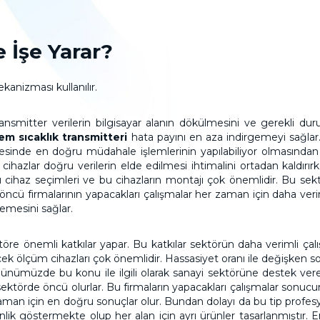
 İşe Yarar?
anizması kullanılır.
transmitter verilerin bilgisayar alanın dökülmesini ve gerekli d
em sıcaklık transmitteri
hata payını en aza indirgemeyi sağlar.
yesinde en doğru müdahale işlemlerinin yapılabiliyor olmasından 
ihazlar doğru verilerin elde edilmesi ihtimalini ortadan kaldırı
 cihaz seçimleri ve bu cihazların montajı çok önemlidir. Bu sek
ü firmalarının yapacakları çalışmalar her zaman için daha veriml
lemesini sağlar.
öre önemli katkılar yapar. Bu katkılar sektörün daha verimli çal
cek ölçüm cihazları çok önemlidir. Hassasiyet oranı ile değişken
Günümüzde bu konu ile ilgili olarak sanayi sektörüne destek vere
sektörde öncü olurlar. Bu firmaların yapacakları çalışmalar sonu
man için en doğru sonuçlar olur. Bundan dolayı da bu tip profesy
enlik göstermekte olup her alan için ayrı ürünler tasarlanmıştır. End