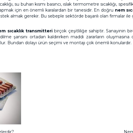
aklığı, su buharı kısmı basıncı, ıslak termometre sıcaklığı, spesi
 yapmak için en önemli karalardan bir tanesidir. En doğru
nem sıca
k almak gerekir. Bu sebeple sektörde başarılı olan firmalar ile 
em sıcaklık transmitteri
birçok çeşitliliğe sahiptir. Sanayinin 
de edilme şansını ortadan kaldırırken maddi zararların oluşması
lur. Bundan dolayı ürün seçimi ve montajı çok önemli konulardır.
lerdir?
Nem 