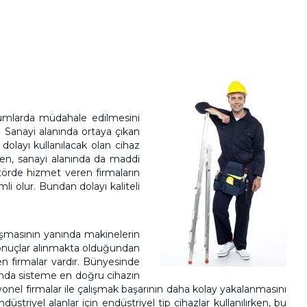
urumlarda müdahale edilmesini
 Sanayi alanında ortaya çıkan
dolayı kullanılacak olan cihaz
rken, sanayi alanında da maddi
törde hizmet veren firmaların
i olur. Bundan dolayı kaliteli
ışmasının yanında makinelerin
 sonuçlar alınmakta olduğundan
n firmalar vardır. Bünyesinde
cunda sisteme en doğru cihazın
onel firmalar ile çalışmak başarının daha kolay yakalanmasını
üstriyel alanlar için endüstriyel tip cihazlar kullanılırken, bu