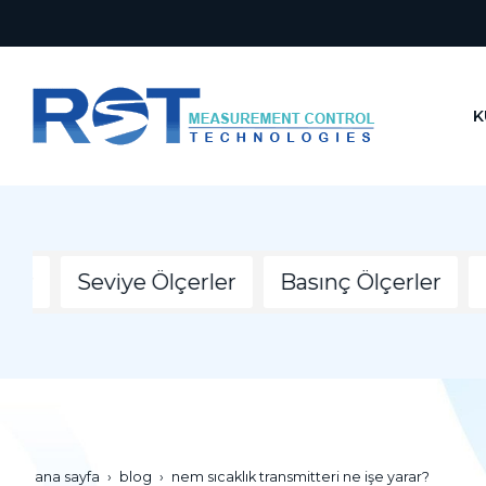
K
r
Seviye Ölçerler
Basınç Ölçerler
Ne
ana sayfa
blog
nem sıcaklık transmitteri ne i̇şe yarar?