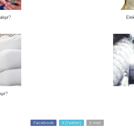
lışır?
Ele
ışır?
Facebook
X (Twitter)
E-Mail