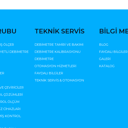
RUBU
TEKNİK SERVİS
BİLGİ M
IŞ ÖLÇER
DEBİMETRE TAMİRİ VE BAKIMI
BLOG
İYETLİ DEBİMETRE
DEBİMETRE KALİBRASYONU
FAYDALI BİLGİLER
DEBİMETRE
GALERİ
OTOMASYON HİZMETLERİ
KATALOG
ÇER
FAYDALI BİLGİLER
TEKNİK SERVİS & OTOMASYON
VE ÇEVİRİCİLER
L ÇÖZÜMLERİ
TROL ÖLÇÜM
Z CİHAZLARI
MİŞ KONTROL