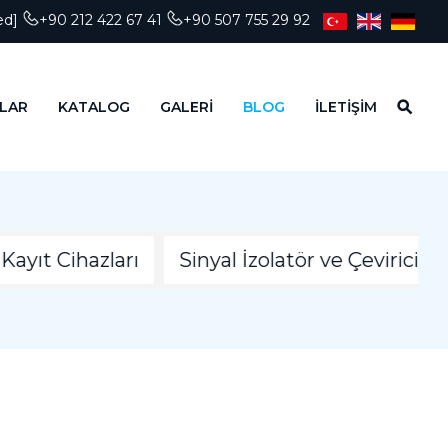
ed]
+90 212 422 67 41
+90 507 755 29 92
LAR
KATALOG
GALERİ
BLOG
İLETİŞİM
yıt Cihazları
Sinyal İzolatör ve Çeviriciler