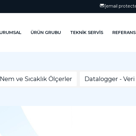
[email protect
URUMSAL
ÜRÜN GRUBU
TEKNİK SERVİS
REFERANS
m ve Sıcaklık Ölçerler
Datalogger - Veri Ka